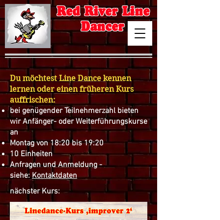
Red River Line
Dancer
Du möchtest Line Dance kennen
lernen oder einen früheren Kurs
auffrischen:
bei genügender Teilnehmerzahl bieten
wir Anfänger- oder Weiterführungskurse
an
Montag von 18:20 bis 19:20
10 Einheiten
Anfragen und Anmeldung -
siehe:
Kontaktdaten
nächster Kurs: